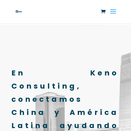
En
Keno
Consulting
,
conectamos
China y América
Latina ayudando